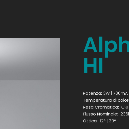
Alph
HI
Potenza:
3W | 700mA
Temperatura di color
Resa Cromatica:
CRI
Flusso Nominale:
236l
Ottica:
12° | 30°