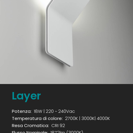
Layer
Potenza:
18W | 220 ~ 240Vac
Temperatura di colore:
2700K | 3000K| 4000K
Resa Cromatica:
CRI 92
Flusso Nominale:
1872lm (3000K)